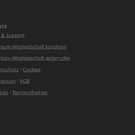
ICE
e & Support
ium-Mitgliedschaft kündigen
ium-Mitgliedschaft widerrufen
enschutz
/
Cookies
ressum
/
AGB
emap
/
Barrierefreiheit